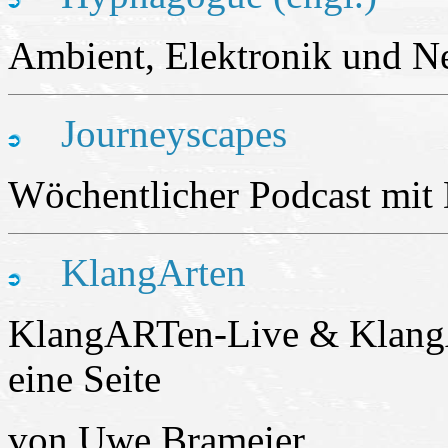
Ambient, Elektronik und N
Journeyscapes
Wöchentlicher Podcast mit
KlangArten
KlangARTen-Live & KlangA
eine Seite
von Uwe Brameier